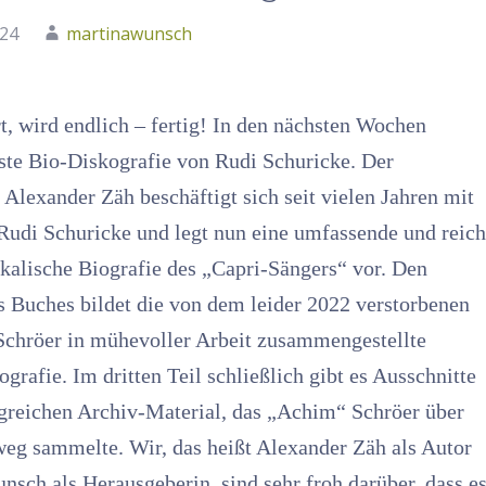
024
martinawunsch
, wird endlich – fertig! In den nächsten Wochen
rste Bio-Diskografie von Rudi Schuricke. Der
 Alexander Zäh beschäftigt sich seit vielen Jahren mit
udi Schuricke und legt nun eine umfassende und reich
kalische Biografie des „Capri-Sängers“ vor. Den
s Buches bildet die von dem leider 2022 verstorbenen
chröer in mühevoller Arbeit zusammengestellte
grafie. Im dritten Teil schließlich gibt es Ausschnitte
reichen Archiv-Material, das „Achim“ Schröer über
weg sammelte. Wir, das heißt Alexander Zäh als Autor
sch als Herausgeberin, sind sehr froh darüber, dass e