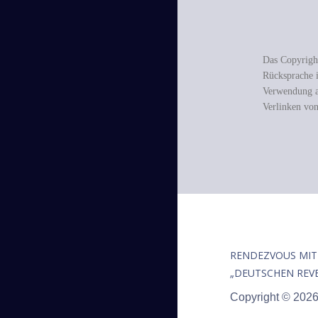
Das Copyright
Rücksprache i
Verwendung au
Verlinken von
RENDEZVOUS MIT
„DEUTSCHEN REV
Copyright © 202