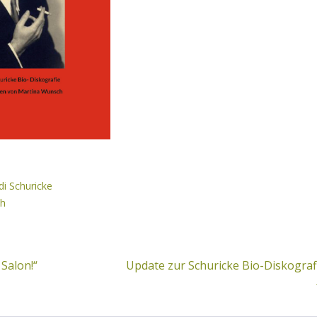
di Schuricke
h
 Salon!“
Update zur Schuricke Bio-Diskograf
snavigation