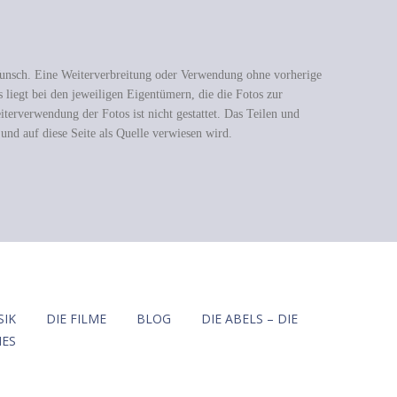
 Wunsch. Eine Weiterverbreitung oder Verwendung ohne vorherige
s liegt bei den jeweiligen Eigentümern, die die Fotos zur
terverwendung der Fotos ist nicht gestattet. Das Teilen und
 und auf diese Seite als Quelle verwiesen wird.
SIK
DIE FILME
BLOG
DIE ABELS – DIE
NES