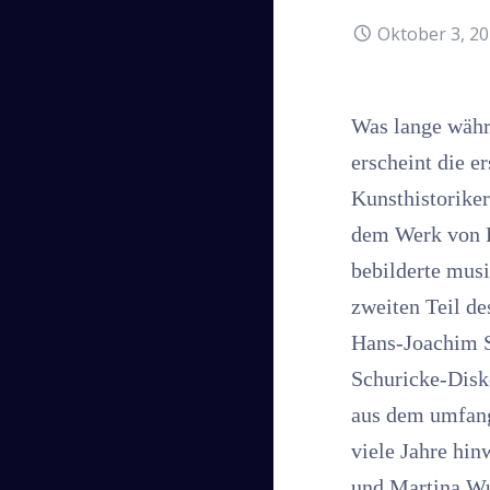
Oktober 3, 2
Was lange währt
erscheint die e
Kunsthistoriker
dem Werk von R
bebilderte musi
zweiten Teil de
Hans-Joachim S
Schuricke-Disko
aus dem umfang
viele Jahre hin
und Martina Wun